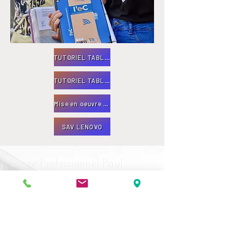
TUTORIEL TABLETTES ELEVES 2de- 2020
TUTORIEL TABLETTES ELEVES 1re et Tle- 2020
Mise en oeuvre des manuels pour les eleves
SAV LENOVO
Lycée Professionnel Paul
Valéry
1, avenue Saint-Jacques
06500 - Menton
04.92.10.53.53